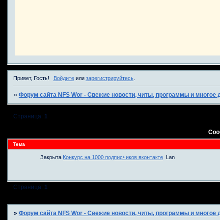
Привет, Гость!
Войдите
или
зарегистрируйтесь
.
»
Форум сайта NFS Wor - Свежие новости, читы, программы и многое д
Страница:
1
Соо
Тема
Закрыта
Конкурс на 1000 подписчиков вконтакте
Lan
Страница:
1
»
Форум сайта NFS Wor - Свежие новости, читы, программы и многое д