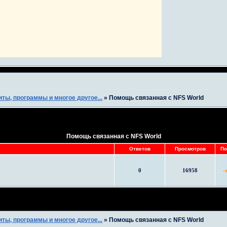
ты, программы и многое другое...
»
Помощь связанная с NFS World
Помощь связанная с NFS World
Ответов
Просмотров
По
0
16958
ты, программы и многое другое...
»
Помощь связанная с NFS World