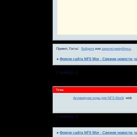
Привет, Гость!
Войдите
или
зарегистрируйтесь
.
»
Форум сайта NFS Wor - Свежие новости, чи
Страница:
1
Тема
Активируем коды для NFS World
web
Страница:
1
»
Форум сайта NFS Wor - Свежие новости, чи