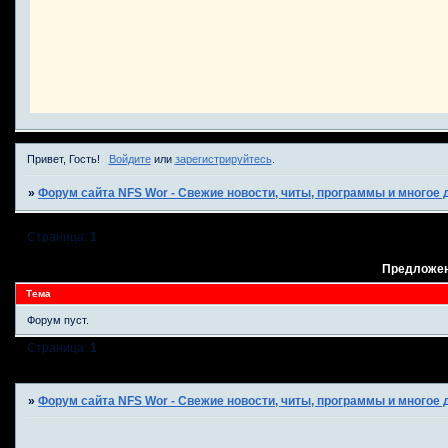
Привет, Гость!
Войдите
или
зарегистрируйтесь
.
»
Форум сайта NFS Wor - Свежие новости, читы, программы и многое д
Страница:
1
Предложен
Тема
Форум пуст.
Страница:
1
»
Форум сайта NFS Wor - Свежие новости, читы, программы и многое д