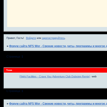
Привет, Гость!
Войдите
или
зарегистрируйтесь
.
»
Форум сайта NFS Wor - Свежие новости, читы, программы и многое д
Страница:
1
Тема
Flight Facilities - Crave You (Adventure Club Dubstep Remix)
web
Страница:
1
»
Форум сайта NFS Wor - Свежие новости, читы, программы и многое д